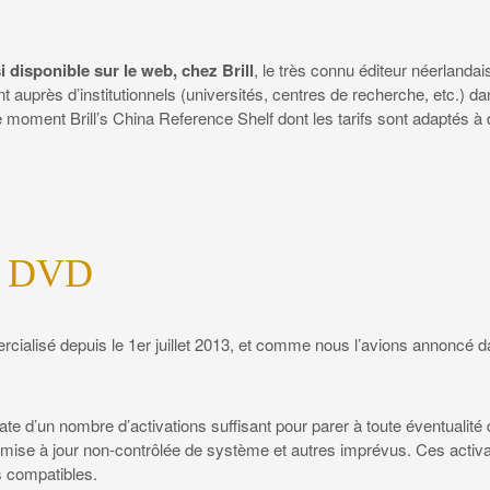
 disponible sur le web, chez Brill
, le très connu éditeur néerlandai
t auprès d’institutionnels (universités, centres de recherche, etc.) d
e moment Brill’s China Reference Shelf dont les tarifs sont adaptés à 
du DVD
alisé depuis le 1er juillet 2013, et comme nous l’avions annoncé dan
 date d’un nombre d’activations suffisant pour parer à toute éventualit
ise à jour non-contrôlée de système et autres imprévus. Ces activati
s compatibles.