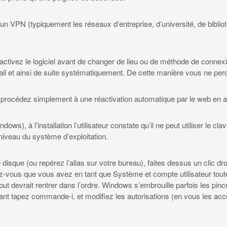
 un VPN (typiquement les réseaux d’entreprise, d’université, de bibliot
activez le logiciel avant de changer de lieu ou de méthode de connex
avail et ainsi de suite systématiquement. De cette manière vous ne per
rocédez simplement à une réactivation automatique par le web en ac
s), à l’installation l’utilisateur constate qu’il ne peut utiliser le clav
 niveau du système d’exploitation.
disque (ou repérez l’alias sur votre bureau), faites dessus un clic droi
ez-vous que vous avez en tant que Système et compte utilisateur toutes
out devrait rentrer dans l’ordre. Windows s’embrouille parfois les pin
nnant tapez commande-i, et modifiez les autorisations (en vous les acco